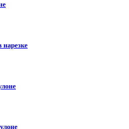
не
в нарезке
улоне
рулоне