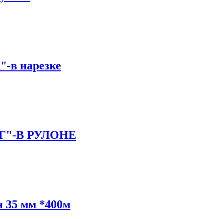
"-в нарезке
"-В РУЛОНЕ
я 35 мм *400м