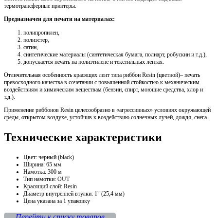
термотрансферные принтеры.
Предназначен для печати на материалах:
полипропилен,
полиэстер,
сатин,
синтетические материалы (синтетическая бумага, полиарт, робускин и т.д.),
допускается печать на полиэтилене и текстильных лентах.
Отличительная особенность красящих лент типа риббон Resin (цветной)– печать
превосходного качества в сочетании с повышенной стойкостью к механическим
воздействиям и химическим веществам (бензин, спирт, моющие средства, хлор и
т.д.).
Применение риббонов Resin целесообразно в «агрессивных» условиях окружающей
среды, открытом воздухе, устойчив к воздействию солнечных лучей, дождя, снега.
Технические характеристики
Цвет: черный (black)
Ширина: 65 мм
Намотка: 300 м
Тип намотки: OUT
Красящий слой: Resin
Диаметр внутренней втулки: 1" (25,4 мм)
Цена указана за 1 упаковку
Перейти к списку товаров