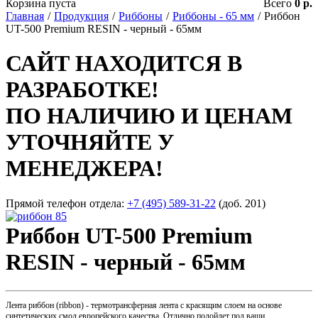
Корзина пуста
Всего
0 р.
Главная
/
Продукция
/
Риббоны
/
Риббоны - 65 мм
/
Риббон
UT-500 Premium RESIN - черный - 65мм
САЙТ НАХОДИТСЯ В
РАЗРАБОТКЕ!
ПО НАЛИЧИЮ И ЦЕНАМ
УТОЧНЯЙТЕ У
МЕНЕДЖЕРА!
Прямой телефон отдела:
+7 (495) 589-31-22
(доб. 201)
Риббон UT-500 Premium
RESIN - черный - 65мм
Лента риббон (ribbon) - термотрансферная лента с красящим слоем на основе
синтетических смол европейского качества. Отлично подойдет под ваши